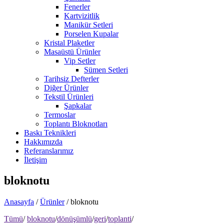
Fenerler
Kartvizitlik
Manikür Setleri
Porselen Kupalar
Kristal Plaketler
Masaüstü Ürünler
Vip Setler
Sümen Setleri
Tarihsiz Defterler
Diğer Ürünler
Tekstil Ürünleri
Şapkalar
Termoslar
Toplantı Bloknotları
Baskı Teknikleri
Hakkımızda
Referanslarımız
İletişim
bloknotu
Anasayfa
/
Ürünler
/
bloknotu
Tümü
/
bloknotu
/
dönüşümlü
/
geri
/
toplanti
/