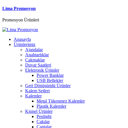
Lima Promosyon
Promosyon Ürünleri
Anasayfa
Ürünlerimiz
Ajandalar
Anahtarlıklar
Çakmaklar
Duvar Saatleri
Elektronik Ürünler
Power Banklar
USB Bellekler
Geri Dönüşümlü Ürünler
Kalem Setleri
Kalemler
Metal Tükenmez Kalemler
Plastik Kalemler
Kişisel Ürünler
Penlight
Çakılar
Çantalar