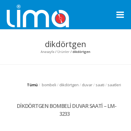
Li
Pro
dikdörtgen
Anasayfa
/
Ürünler
/
dikdörtgen
Tümü
/
bombeli
/
dikdörtgen
/
duvar
/
saati
/
saatleri
DİKDÖRTGEN BOMBELİ DUVAR SAATİ – LM-
3233