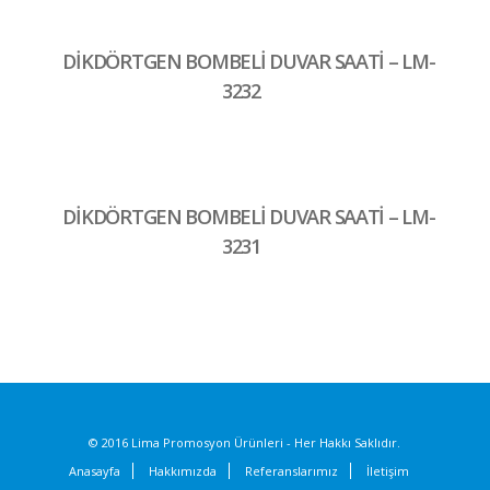
DİKDÖRTGEN BOMBELİ DUVAR SAATİ – LM-
3232
DİKDÖRTGEN BOMBELİ DUVAR SAATİ – LM-
3231
© 2016 Lima Promosyon Ürünleri - Her Hakkı Saklıdır.
Anasayfa
Hakkımızda
Referanslarımız
İletişim