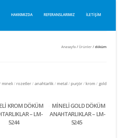
I
HAKKIMIZDA
REFERANSLARIMIZ
İLETIŞIM
Anasayfa
/
Ürünler
/
döküm
/
mineli
/
rozetler
/
anahtarlik
/
metal
/
purjör
/
krom
/
gold
ELİ KROM DÖKÜM
MİNELİ GOLD DÖKÜM
TARLIKLAR – LM-
ANAHTARLIKLAR – LM-
5244
5245