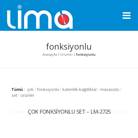
Li
Pro
fonksiyonlu
Anasayfa
/
Ürünler
/
fonksiyonlu
Tümü
/
çok
/
fonksiyonlu
/
kalemlik-kağıtlıklar
/
masaüstü
/
set
/
ürünler
ÇOK FONKSİYONLU SET – LM-2725