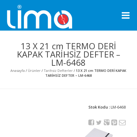
Li
Pro
13 X 21 cm TERMO DERİ
KAPAK TARİHSİZ DEFTER –
LM-6468
Anasayfa
/
Ürünler
/
Tarihsiz Defterler
/
13 X 21 cm TERMO DERİ KAPAK
TARİHSİZ DEFTER – LM-6468
Stok Kodu :
LM-6468