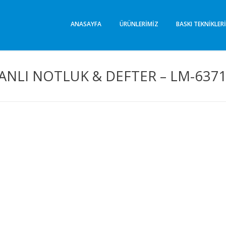
Lima Promosyon
Promosyon Ürünleri
ANASAYFA
ÜRÜNLERIMIZ
BASKI TEKNIKLER
NLI NOTLUK & DEFTER – LM-637