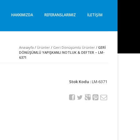
I
HAKKIMIZDA
REFERANSLARIMIZ
İLETIŞIM
1
Anasayfa
/
Ürünler
/
Geri Dönüşümlü Ürünler
/
GERİ
DÖNÜŞÜMLÜ YAPIŞKANLI NOTLUK & DEFTER – LM-
6371
Stok Kodu :
LM-6371