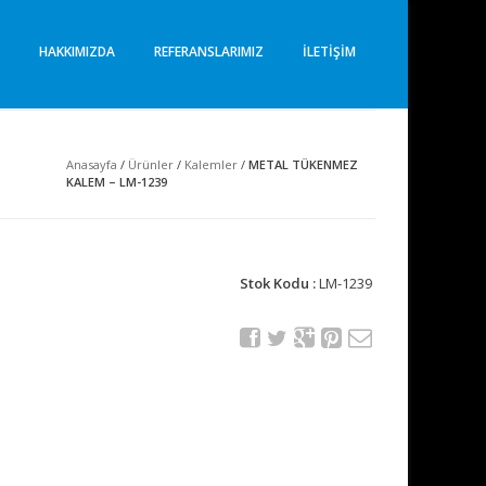
I
HAKKIMIZDA
REFERANSLARIMIZ
İLETIŞIM
Anasayfa
/
Ürünler
/
Kalemler
/
METAL TÜKENMEZ
KALEM – LM-1239
Stok Kodu :
LM-1239