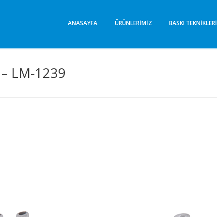
Lima Promosyon
Promosyon Ürünleri
ANASAYFA
ÜRÜNLERIMIZ
BASKI TEKNIKLER
– LM-1239