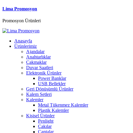
Lima Promosyon
Promosyon Ürünleri
Anasayfa
Ürünlerimiz
Ajandalar
Anahtarlıklar
Çakmaklar
Duvar Saatleri
Elektronik Ürünler
Power Banklar
USB Bellekler
Geri Dönüşümlü Ürünler
Kalem Setleri
Kalemler
Metal Tükenmez Kalemler
Plastik Kalemler
Kişisel Ürünler
Penlight
Çakılar
Çantalar