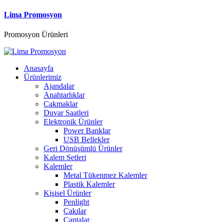
Lima Promosyon
Promosyon Ürünleri
Anasayfa
Ürünlerimiz
Ajandalar
Anahtarlıklar
Çakmaklar
Duvar Saatleri
Elektronik Ürünler
Power Banklar
USB Bellekler
Geri Dönüşümlü Ürünler
Kalem Setleri
Kalemler
Metal Tükenmez Kalemler
Plastik Kalemler
Kişisel Ürünler
Penlight
Çakılar
Çantalar