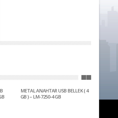
SB
METAL ANAHTAR USB BELLEK ( 4
GB
GB ) – LM-7250-4 GB