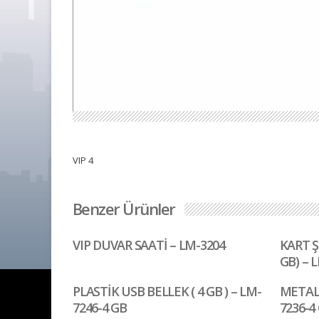
VIP 4
Benzer Ürünler
VIP DUVAR SAATİ – LM-3204
KART Ş
GB) – 
PLASTİK USB BELLEK ( 4 GB ) – LM-
METAL 
7246-4 GB
7236-4