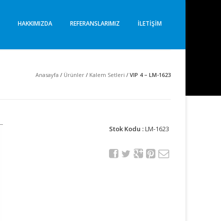
I
HAKKIMIZDA
REFERANSLARIMIZ
İLETIŞIM
Anasayfa
/
Ürünler
/
Kalem Setleri
/
VIP 4 – LM-1623
Stok Kodu :
LM-1623