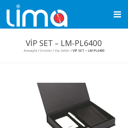
Li
Pro
VİP SET – LM-PL6400
Anasayfa
/
Ürünler
/
Vip Setler
/
VİP SET – LM-PL6400