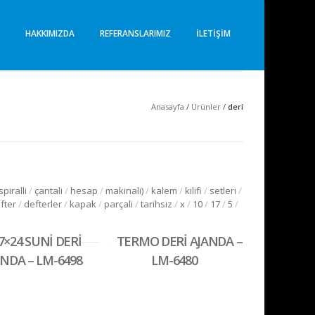
I
HAKKIMIZDA
REFERANSLARIMIZ
İLETIŞIM
Anasayfa
/
Ürünler
/
deri
spiralli
/
çantali
/
hesap
/
makinali)
/
kalem
/
kilifi
/
setleri
/
fter
/
defterler
/
kapak
/
parçali
/
tarihsiz
/
x
/
10
/
17
/
5
/
7×24 SUNİ DERİ
TERMO DERİ AJANDA –
NDA – LM-6498
LM-6480