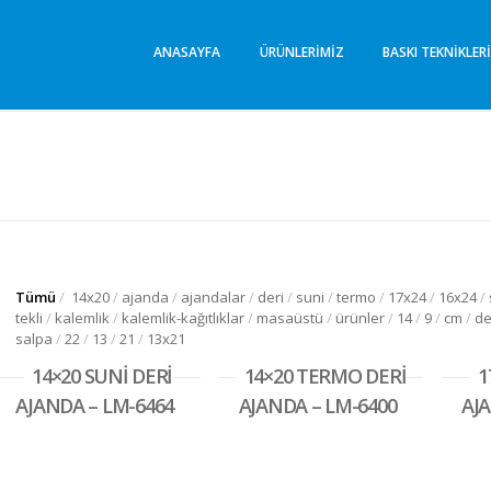
Lima Promosyon
Promosyon Ürünleri
ANASAYFA
ÜRÜNLERIMIZ
BASKI TEKNIKLER
Tümü
/
14x20
/
ajanda
/
ajandalar
/
deri
/
suni
/
termo
/
17x24
/
16x24
/
tekli
/
kalemlik
/
kalemlik-kağıtlıklar
/
masaüstü
/
ürünler
/
14
/
9
/
cm
/
de
salpa
/
22
/
13
/
21
/
13x21
14×20 SUNİ DERİ
14×20 TERMO DERİ
1
AJANDA – LM-6464
AJANDA – LM-6400
AJA